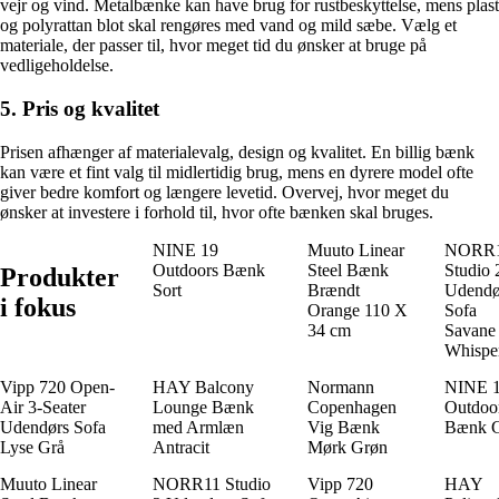
vejr og vind. Metalbænke kan have brug for rustbeskyttelse, mens plast
og polyrattan blot skal rengøres med vand og mild sæbe. Vælg et
materiale, der passer til, hvor meget tid du ønsker at bruge på
vedligeholdelse.
5. Pris og kvalitet
Prisen afhænger af materialevalg, design og kvalitet. En billig bænk
kan være et fint valg til midlertidig brug, mens en dyrere model ofte
giver bedre komfort og længere levetid. Overvej, hvor meget du
ønsker at investere i forhold til, hvor ofte bænken skal bruges.
NINE 19
Muuto Linear
NORR
Outdoors Bænk
Steel Bænk
Studio 
Produkter
Sort
Brændt
Udendø
i fokus
Orange 110 X
Sofa
34 cm
Savane
Whispe
Vipp 720 Open-
HAY Balcony
Normann
NINE 
Air 3-Seater
Lounge Bænk
Copenhagen
Outdoo
Udendørs Sofa
med Armlæn
Vig Bænk
Bænk 
Lyse Grå
Antracit
Mørk Grøn
Muuto Linear
NORR11 Studio
Vipp 720
HAY