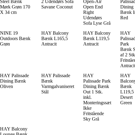
Steel Bænk
2 Udendørs Sofa
Open-Air
Palissa
Mørk Grøn 170
Savane Coconut
Open End
Dining
X 34 cm
Right
Bænk I
Udendørs
Red
Sofa Lyse Grå
NINE 19
HAY Balcony
HAY Balcony
HAY
Outdoors Bænk
Bænk L165,5
Bænk L119,5
Palissa
Grøn
Antracit
Antracit
Park
Bænk 
af 2 Stk
Fritstå
Antraci
HAY Palissade
HAY Palissade
HAY
HAY
Dining Bænk
Bænk
Palissade Park
Balcon
Oliven
Varmgalvaniseret
Dining Bænk
Bænk
Stål
Out 1 Stk.
L119,5
inkl.
Desert
Monteringssæt
Green
Ikke
Fritstående
Sky Grå
HAY Balcony
Lounge Bænk