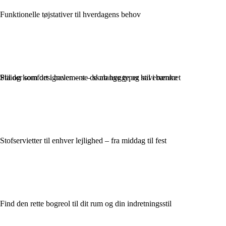
Funktionelle tøjstativer til hverdagens behov
Plaider som designelement – skab hygge og stil i rummet
Stil og komfort i haven – se de mange typer havebænke
Stofservietter til enhver lejlighed – fra middag til fest
Find den rette bogreol til dit rum og din indretningsstil