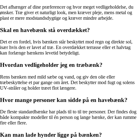
Det afhænger af dine præferencer og hvor meget vedligeholdelse, du
ønsker. Træ giver et naturligt look, men kræver pleje, mens metal og
plast er mere modstandsdygtige og kræver mindre arbejde.
Skal en havebænk stå overdækket?
Det er en fordel, hvis bænken står beskyttet mod regn og direkte sol,
især hvis den er lavet af træ. En overdækket terrasse eller et halvtag
kan forlænge bænkens levetid betydeligt.
Hvordan vedligeholder jeg en træbænk?
Rens bænken med mild sæbe og vand, og giv den olie eller
træbeskyttelse et par gange om året. Det beskytter mod fugt og solens
UV-stråler og holder træet flot længere.
Hvor mange personer kan sidde på en havebænk?
De fleste standardbænke har plads til to til tre personer. Der findes dog
både kompakte modeller til én person og lange bænke, der kan rumme
fire eller flere.
Kan man lade hynder ligge på bænken?