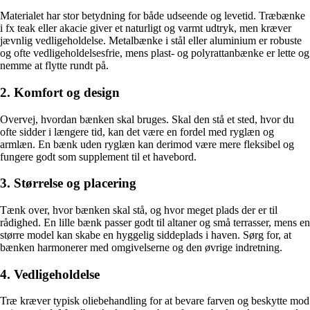
Materialet har stor betydning for både udseende og levetid. Træbænke
i fx teak eller akacie giver et naturligt og varmt udtryk, men kræver
jævnlig vedligeholdelse. Metalbænke i stål eller aluminium er robuste
og ofte vedligeholdelsesfrie, mens plast- og polyrattanbænke er lette og
nemme at flytte rundt på.
2. Komfort og design
Overvej, hvordan bænken skal bruges. Skal den stå et sted, hvor du
ofte sidder i længere tid, kan det være en fordel med ryglæn og
armlæn. En bænk uden ryglæn kan derimod være mere fleksibel og
fungere godt som supplement til et havebord.
3. Størrelse og placering
Tænk over, hvor bænken skal stå, og hvor meget plads der er til
rådighed. En lille bænk passer godt til altaner og små terrasser, mens en
større model kan skabe en hyggelig siddeplads i haven. Sørg for, at
bænken harmonerer med omgivelserne og den øvrige indretning.
4. Vedligeholdelse
Træ kræver typisk oliebehandling for at bevare farven og beskytte mod