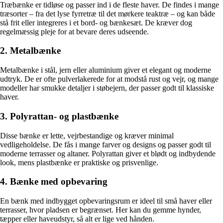
Træbænke er tidløse og passer ind i de fleste haver. De findes i mange
træsorter – fra det lyse fyrretræ til det mørkere teaktræ – og kan både
stå frit eller integreres i et bord- og bænkesæt. De kræver dog
regelmæssig pleje for at bevare deres udseende.
2. Metalbænke
Metalbænke i stål, jern eller aluminium giver et elegant og moderne
udtryk. De er ofte pulverlakerede for at modstå rust og vejr, og mange
modeller har smukke detaljer i støbejern, der passer godt til klassiske
haver.
3. Polyrattan- og plastbænke
Disse bænke er lette, vejrbestandige og kræver minimal
vedligeholdelse. De fås i mange farver og designs og passer godt til
moderne terrasser og altaner. Polyrattan giver et blødt og indbydende
look, mens plastbænke er praktiske og prisvenlige.
4. Bænke med opbevaring
En bænk med indbygget opbevaringsrum er ideel til små haver eller
terrasser, hvor pladsen er begrænset. Her kan du gemme hynder,
tæpper eller haveudstyr, så alt er lige ved hånden.