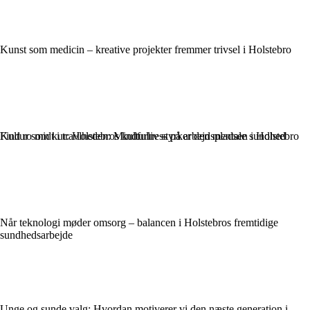
Kunst som medicin – kreative projekter fremmer trivsel i Holstebro
Find ro midt i travlheden: Mindfulness på arbejdspladsen i Holstebro
Kultur som kur: Holstebros kulturliv styrker den mentale sundhed
Når teknologi møder omsorg – balancen i Holstebros fremtidige
sundhedsarbejde
Unge og sunde valg: Hvordan motiverer vi den næste generation i