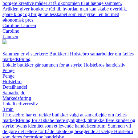
borgere kreative måder at få økonomien til at hænge sammen.
Artiklen giver konkrete råd til, hvordan man kan skabe overblik,
spare klogt og bruge fællesskabet som en styrke i en tid med
økonomisk pres.
Caroline Laursen
Caroline
Laursen
Sammen er vi stærkere: Butikker i Holstebro samarbejder om fælles
markedsføring
Lokale butikker går sammen for at styrke Holstebros handelsliv
Penge
Penge
Holstebro
Detailhandel
Samarbejde
Markedsføring
Lokalt erhvervsliv
3 min
I Holstebro har en række butikker valgt at samarbejde om fælles
markedsføring for at skabe mere synlighed, tiltrække flere kunder og
styrke byens identitet som et levende handelscentrum. Sammen vil
de gøre det lettere for både lokale og besøgende at vælge Holstebro
som deres foretrukne handelsby.