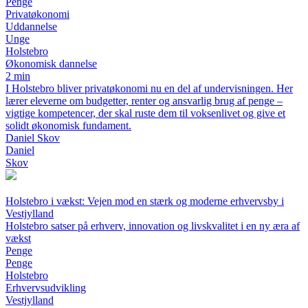
Penge
Privatøkonomi
Uddannelse
Unge
Holstebro
Økonomisk dannelse
2 min
I Holstebro bliver privatøkonomi nu en del af undervisningen. Her
lærer eleverne om budgetter, renter og ansvarlig brug af penge –
vigtige kompetencer, der skal ruste dem til voksenlivet og give et
solidt økonomisk fundament.
Daniel Skov
Daniel
Skov
Holstebro i vækst: Vejen mod en stærk og moderne erhvervsby i
Vestjylland
Holstebro satser på erhverv, innovation og livskvalitet i en ny æra af
vækst
Penge
Penge
Holstebro
Erhvervsudvikling
Vestjylland