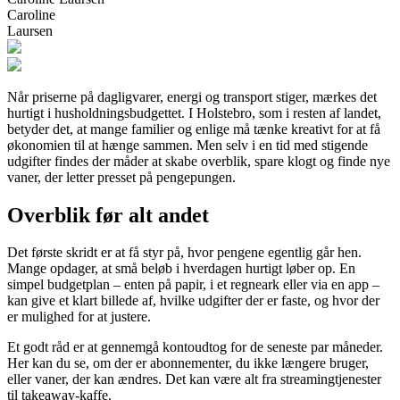
Caroline
Laursen
Når priserne på dagligvarer, energi og transport stiger, mærkes det
hurtigt i husholdningsbudgettet. I Holstebro, som i resten af landet,
betyder det, at mange familier og enlige må tænke kreativt for at få
økonomien til at hænge sammen. Men selv i en tid med stigende
udgifter findes der måder at skabe overblik, spare klogt og finde nye
vaner, der letter presset på pengepungen.
Overblik før alt andet
Det første skridt er at få styr på, hvor pengene egentlig går hen.
Mange opdager, at små beløb i hverdagen hurtigt løber op. En
simpel budgetplan – enten på papir, i et regneark eller via en app –
kan give et klart billede af, hvilke udgifter der er faste, og hvor der
er mulighed for at justere.
Et godt råd er at gennemgå kontoudtog for de seneste par måneder.
Her kan du se, om der er abonnementer, du ikke længere bruger,
eller vaner, der kan ændres. Det kan være alt fra streamingtjenester
til takeaway-kaffe.