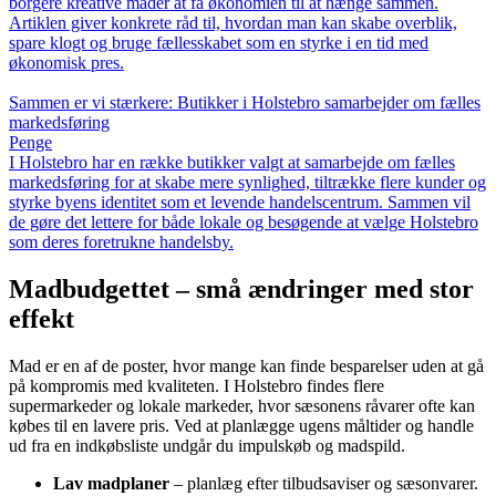
borgere kreative måder at få økonomien til at hænge sammen.
Artiklen giver konkrete råd til, hvordan man kan skabe overblik,
spare klogt og bruge fællesskabet som en styrke i en tid med
økonomisk pres.
Sammen er vi stærkere: Butikker i Holstebro samarbejder om fælles
markedsføring
Penge
I Holstebro har en række butikker valgt at samarbejde om fælles
markedsføring for at skabe mere synlighed, tiltrække flere kunder og
styrke byens identitet som et levende handelscentrum. Sammen vil
de gøre det lettere for både lokale og besøgende at vælge Holstebro
som deres foretrukne handelsby.
Madbudgettet – små ændringer med stor
effekt
Mad er en af de poster, hvor mange kan finde besparelser uden at gå
på kompromis med kvaliteten. I Holstebro findes flere
supermarkeder og lokale markeder, hvor sæsonens råvarer ofte kan
købes til en lavere pris. Ved at planlægge ugens måltider og handle
ud fra en indkøbsliste undgår du impulskøb og madspild.
Lav madplaner
– planlæg efter tilbudsaviser og sæsonvarer.