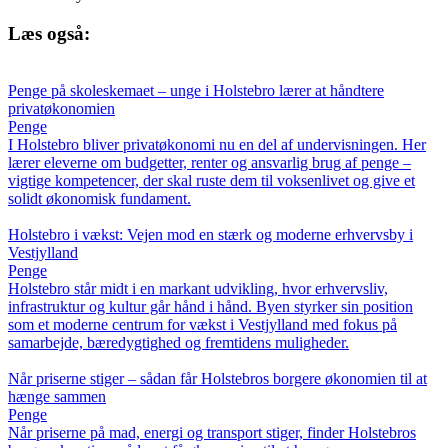
Læs også:
Penge på skoleskemaet – unge i Holstebro lærer at håndtere
privatøkonomien
Penge
I Holstebro bliver privatøkonomi nu en del af undervisningen. Her
lærer eleverne om budgetter, renter og ansvarlig brug af penge –
vigtige kompetencer, der skal ruste dem til voksenlivet og give et
solidt økonomisk fundament.
Holstebro i vækst: Vejen mod en stærk og moderne erhvervsby i
Vestjylland
Penge
Holstebro står midt i en markant udvikling, hvor erhvervsliv,
infrastruktur og kultur går hånd i hånd. Byen styrker sin position
som et moderne centrum for vækst i Vestjylland med fokus på
samarbejde, bæredygtighed og fremtidens muligheder.
Når priserne stiger – sådan får Holstebros borgere økonomien til at
hænge sammen
Penge
Når priserne på mad, energi og transport stiger, finder Holstebros