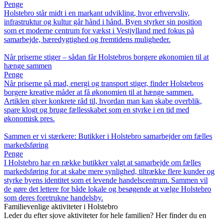
Penge
Holstebro står midt i en markant udvikling, hvor erhvervsliv,
infrastruktur og kultur går hånd i hånd. Byen styrker sin position
som et moderne centrum for vækst i Vestjylland med fokus på
samarbejde, bæredygtighed og fremtidens muligheder.
Når priserne stiger – sådan får Holstebros borgere økonomien til at
hænge sammen
Penge
Når priserne på mad, energi og transport stiger, finder Holstebros
borgere kreative måder at få økonomien til at hænge sammen.
Artiklen giver konkrete råd til, hvordan man kan skabe overblik,
spare klogt og bruge fællesskabet som en styrke i en tid med
økonomisk pres.
Sammen er vi stærkere: Butikker i Holstebro samarbejder om fælles
markedsføring
Penge
I Holstebro har en række butikker valgt at samarbejde om fælles
markedsføring for at skabe mere synlighed, tiltrække flere kunder og
styrke byens identitet som et levende handelscentrum. Sammen vil
de gøre det lettere for både lokale og besøgende at vælge Holstebro
som deres foretrukne handelsby.
Familievenlige aktiviteter i Holstebro
Leder du efter sjove aktiviteter for hele familien? Her finder du en