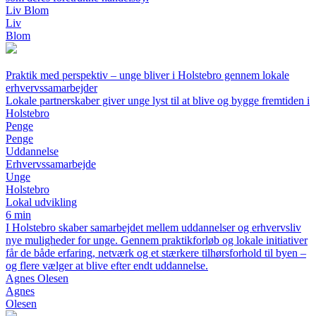
Liv Blom
Liv
Blom
Praktik med perspektiv – unge bliver i Holstebro gennem lokale
erhvervssamarbejder
Lokale partnerskaber giver unge lyst til at blive og bygge fremtiden i
Holstebro
Penge
Penge
Uddannelse
Erhvervssamarbejde
Unge
Holstebro
Lokal udvikling
6 min
I Holstebro skaber samarbejdet mellem uddannelser og erhvervsliv
nye muligheder for unge. Gennem praktikforløb og lokale initiativer
får de både erfaring, netværk og et stærkere tilhørsforhold til byen –
og flere vælger at blive efter endt uddannelse.
Agnes Olesen
Agnes
Olesen