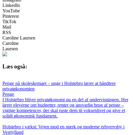
LinkedIn
YouTube
Pinterest
TikTok
Mail
RSS
Caroline Laursen
Caroline
Laursen
Læs også:
Penge på skoleskemaet – unge i Holstebro lærer at håndtere
privatøkonomien
Penge
I Holstebro bliver privatøkonomi nu en del af undervisningen. Her
lærer eleverne om budgetter, renter og ansvarlig brug af penge –
vigtige kompetencer, der skal ruste dem til voksenlivet og give et
solidt økonomisk fundament.
Holstebro i vækst: Vejen mod en stærk og moderne erhvervsby i
Vestjylland