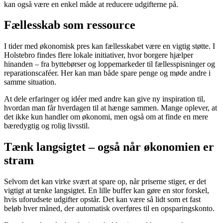
kan også være en enkel måde at reducere udgifterne på.
Fællesskab som ressource
I tider med økonomisk pres kan fællesskabet være en vigtig støtte. I
Holstebro findes flere lokale initiativer, hvor borgere hjælper
hinanden – fra byttebørser og loppemarkeder til fællesspisninger og
reparationscaféer. Her kan man både spare penge og møde andre i
samme situation.
At dele erfaringer og idéer med andre kan give ny inspiration til,
hvordan man får hverdagen til at hænge sammen. Mange oplever, at
det ikke kun handler om økonomi, men også om at finde en mere
bæredygtig og rolig livsstil.
Tænk langsigtet – også når økonomien er
stram
Selvom det kan virke svært at spare op, når priserne stiger, er det
vigtigt at tænke langsigtet. En lille buffer kan gøre en stor forskel,
hvis uforudsete udgifter opstår. Det kan være så lidt som et fast
beløb hver måned, der automatisk overføres til en opsparingskonto.