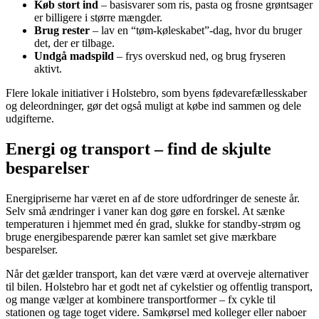
Køb stort ind
– basisvarer som ris, pasta og frosne grøntsager
er billigere i større mængder.
Brug rester
– lav en “tøm-køleskabet”-dag, hvor du bruger
det, der er tilbage.
Undgå madspild
– frys overskud ned, og brug fryseren
aktivt.
Flere lokale initiativer i Holstebro, som byens fødevarefællesskaber
og deleordninger, gør det også muligt at købe ind sammen og dele
udgifterne.
Energi og transport – find de skjulte
besparelser
Energipriserne har været en af de store udfordringer de seneste år.
Selv små ændringer i vaner kan dog gøre en forskel. At sænke
temperaturen i hjemmet med én grad, slukke for standby-strøm og
bruge energibesparende pærer kan samlet set give mærkbare
besparelser.
Når det gælder transport, kan det være værd at overveje alternativer
til bilen. Holstebro har et godt net af cykelstier og offentlig transport,
og mange vælger at kombinere transportformer – fx cykle til
stationen og tage toget videre. Samkørsel med kolleger eller naboer