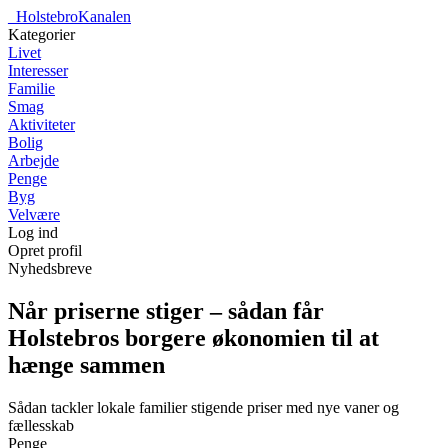
_
HolstebroKanalen
Kategorier
Livet
Interesser
Familie
Smag
Aktiviteter
Bolig
Arbejde
Penge
Byg
Velvære
Log ind
Opret profil
Nyhedsbreve
Når priserne stiger – sådan får
Holstebros borgere økonomien til at
hænge sammen
Sådan tackler lokale familier stigende priser med nye vaner og
fællesskab
Penge