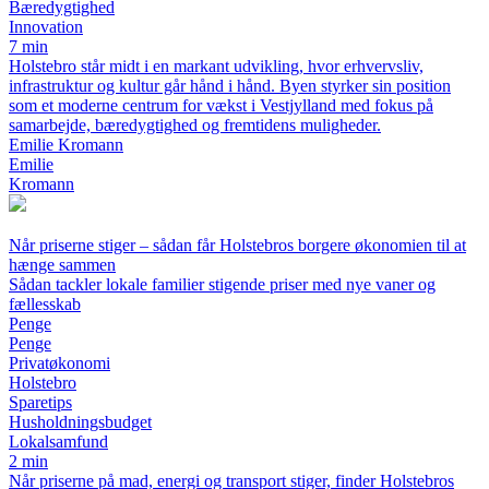
Bæredygtighed
Innovation
7 min
Holstebro står midt i en markant udvikling, hvor erhvervsliv,
infrastruktur og kultur går hånd i hånd. Byen styrker sin position
som et moderne centrum for vækst i Vestjylland med fokus på
samarbejde, bæredygtighed og fremtidens muligheder.
Emilie Kromann
Emilie
Kromann
Når priserne stiger – sådan får Holstebros borgere økonomien til at
hænge sammen
Sådan tackler lokale familier stigende priser med nye vaner og
fællesskab
Penge
Penge
Privatøkonomi
Holstebro
Sparetips
Husholdningsbudget
Lokalsamfund
2 min
Når priserne på mad, energi og transport stiger, finder Holstebros