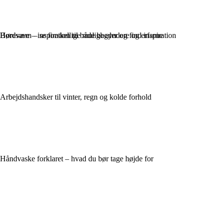
Bordsave – inspiration til både begyndere og erfarne
Høreværn – se forskellige muligheder og find inspiration
Arbejdshandsker til vinter, regn og kolde forhold
Håndvaske forklaret – hvad du bør tage højde for