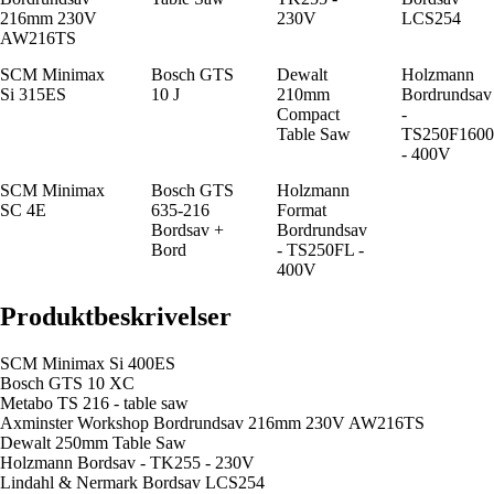
216mm 230V
230V
LCS254
AW216TS
SCM Minimax
Bosch GTS
Dewalt
Holzmann
Si 315ES
10 J
210mm
Bordrundsav
Compact
-
Table Saw
TS250F1600
- 400V
SCM Minimax
Bosch GTS
Holzmann
SC 4E
635-216
Format
Bordsav +
Bordrundsav
Bord
- TS250FL -
400V
Produktbeskrivelser
SCM Minimax Si 400ES
Bosch GTS 10 XC
Metabo TS 216 - table saw
Axminster Workshop Bordrundsav 216mm 230V AW216TS
Dewalt 250mm Table Saw
Holzmann Bordsav - TK255 - 230V
Lindahl & Nermark Bordsav LCS254