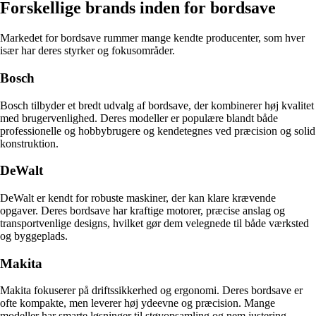
Forskellige brands inden for bordsave
Markedet for bordsave rummer mange kendte producenter, som hver
især har deres styrker og fokusområder.
Bosch
Bosch tilbyder et bredt udvalg af bordsave, der kombinerer høj kvalitet
med brugervenlighed. Deres modeller er populære blandt både
professionelle og hobbybrugere og kendetegnes ved præcision og solid
konstruktion.
DeWalt
DeWalt er kendt for robuste maskiner, der kan klare krævende
opgaver. Deres bordsave har kraftige motorer, præcise anslag og
transportvenlige designs, hvilket gør dem velegnede til både værksted
og byggeplads.
Makita
Makita fokuserer på driftssikkerhed og ergonomi. Deres bordsave er
ofte kompakte, men leverer høj ydeevne og præcision. Mange
modeller har smarte løsninger til støvopsamling og nem justering.