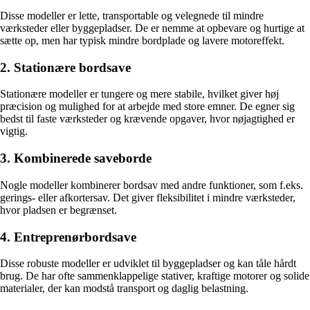
Disse modeller er lette, transportable og velegnede til mindre
værksteder eller byggepladser. De er nemme at opbevare og hurtige at
sætte op, men har typisk mindre bordplade og lavere motoreffekt.
2. Stationære bordsave
Stationære modeller er tungere og mere stabile, hvilket giver høj
præcision og mulighed for at arbejde med store emner. De egner sig
bedst til faste værksteder og krævende opgaver, hvor nøjagtighed er
vigtig.
3. Kombinerede saveborde
Nogle modeller kombinerer bordsav med andre funktioner, som f.eks.
gerings- eller afkortersav. Det giver fleksibilitet i mindre værksteder,
hvor pladsen er begrænset.
4. Entreprenørbordsave
Disse robuste modeller er udviklet til byggepladser og kan tåle hårdt
brug. De har ofte sammenklappelige stativer, kraftige motorer og solide
materialer, der kan modstå transport og daglig belastning.