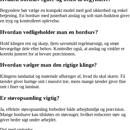
Begyndere bør vælge en kompakt model med god sikkerhed og enkel
betjening. En bordsav med justerbart anslag og soft start-funktion giver
en tryg og kontrolleret oplevelse.
Hvordan vedligeholder man en bordsav?
Hold klingen ren og skarp, fjern savsmuld regelmæssigt, og smør
bevægelige dele efter behov. Kontroller også, at anslag og vinkler er
korrekt justeret for at bevare præcisionen.
Hvordan vælger man den rigtige klinge?
Klingens tandantal og materiale afhænger af, hvad du skal skære. Få
tænder giver hurtige snit i massivt træ, mens mange tænder giver fine
snit i finer og laminat.
Er støvopsamling vigtig?
Ja, effektiv støvopsamling forbedrer både arbejdsmiljø og præcision.
Mange bordsave kan tilsluttes en støvsuger, hvilket reducerer støv og
giver bedre sigt under arbejdet.
Del med omtanke